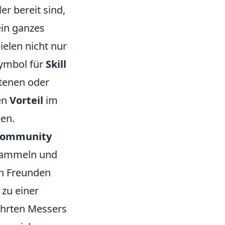
er bereit sind,
ein ganzes
ielen nicht nur
Symbol für
Skill
ltenen oder
en
Vorteil
im
len.
ommunity
s Sammeln und
en Freunden
zu einer
gehrten Messers