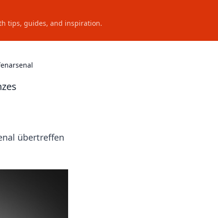
h tips, guides, and inspiration.
fenarsenal
nzes
nal übertreffen
.