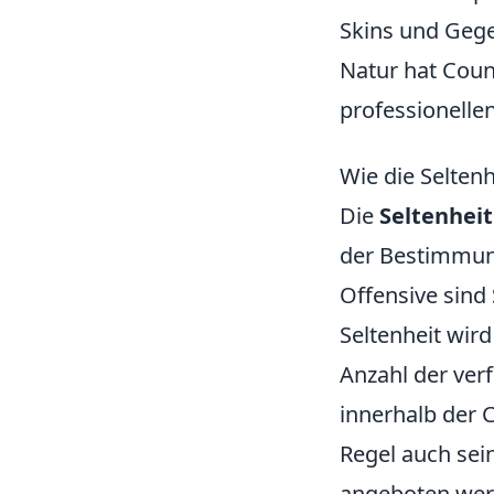
Skins und Gege
Natur hat Coun
professionelle
Wie die Selten
Die
Seltenhei
der Bestimmung
Offensive sind
Seltenheit wird
Anzahl der ver
innerhalb der
Regel auch sei
angeboten wer