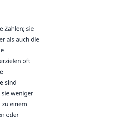
e Zahlen; sie
er als auch die
ne
rzielen oft
re
e
sind
 sie weniger
g zu einem
en oder