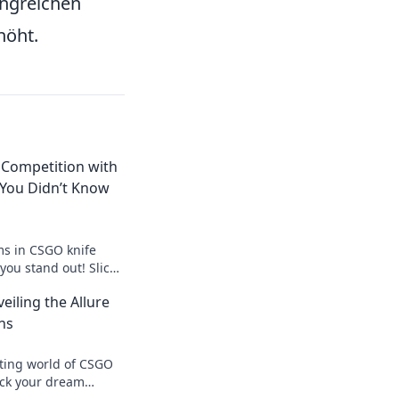
angreichen
höht.
 Competition with
 You Didn’t Know
s in CSGO knife
 you stand out! Slice
tion and elevate
eiling the Allure
y!
ns
ating world of CSGO
ock your dream