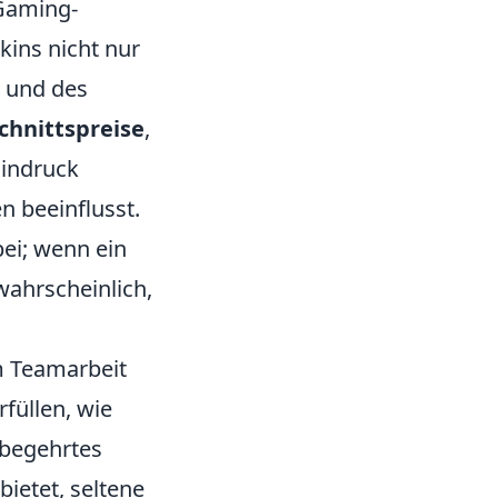
 Gaming-
kins nicht nur
und des
chnittspreise
,
Eindruck
n beeinflusst.
ei; wenn ein
wahrscheinlich,
um Teamarbeit
füllen, wie
 begehrtes
bietet, seltene