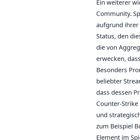
Ein weiterer wi
Community. Spi
aufgrund ihrer
Status, den di
die von Aggre
erwecken, dass 
Besonders Prom
beliebter Stre
dass dessen Pre
Counter-Strike 
und strategisc
zum Beispiel B
Element im Spie