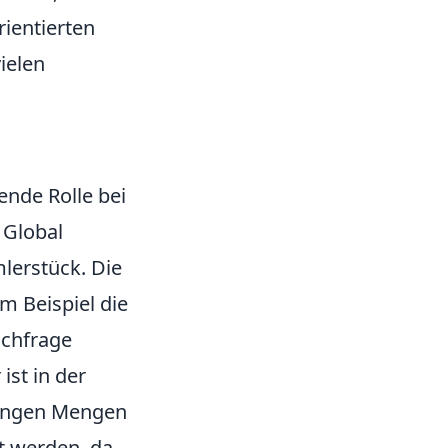
ientierten
ielen
ende Rolle bei
 Global
lerstück. Die
m Beispiel die
achfrage
ist in der
eringen Mengen
t werden, da