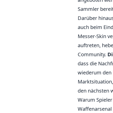
Sammler bereit 
Darüber hinaus
auch beim Eind
Messer-Skin ver
auftreten, heb
Community.
Di
dass die Nachf
wiederum den P
Marktsituation,
den nächsten w
Warum Spieler b
Waffenarsenal 