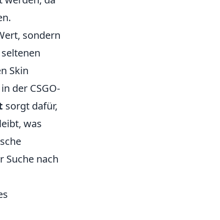
en.
Wert, sondern
 seltenen
en Skin
 in der CSGO-
t
sorgt dafür,
eibt, was
ische
er Suche nach
es