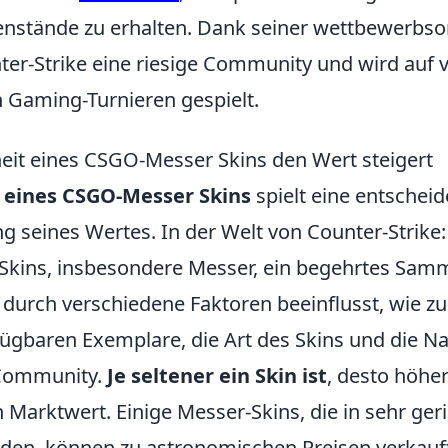
nstände zu erhalten. Dank seiner wettbewerbsor
ter-Strike eine riesige Community und wird auf v
n Gaming-Turnieren gespielt.
heit eines CSGO-Messer Skins den Wert steigert
t eines CSGO-Messer Skins
spielt eine entscheid
 seines Wertes. In der Welt von Counter-Strike:
 Skins, insbesondere Messer, ein begehrtes Samm
 durch verschiedene Faktoren beeinflusst, wie zu
fügbaren Exemplare, die Art des Skins und die N
 Community.
Je seltener ein Skin ist
, desto höher 
n Marktwert. Einige Messer-Skins, die in sehr g
den, können zu astronomischen Preisen verkauf