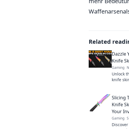
mehr Bedeutung
Waffenarsenals
Related readi
Dazzle 
Knife S
Gaming
N
Unlock t
knife sk
picks to
up your
Slicing
Knife S
Your In
Gaming
S
Discover