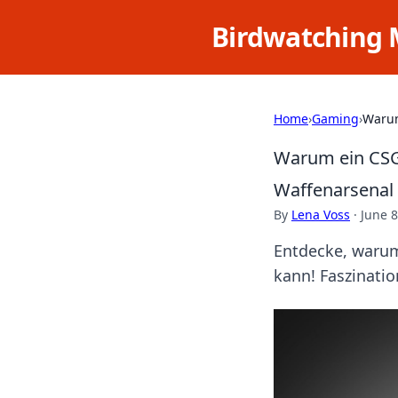
Birdwatching 
Home
›
Gaming
›
Warum
Warum ein CSG
Waffenarsenal
By
Lena Voss
·
June 8
Entdecke, warum
kann! Faszinatio