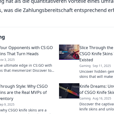
 hat als die quantitativeren Vorteile eines umf
, was die Zahlungsbereitschaft entsprechend er
ng
Your Opponents with CS:GO
Slice Through the
kins That Turn Heads
CSGO Knife Skins
Existed
ov 3, 2025
he ultimate edge in CS:GO with
Gaming
Sep 11, 2025
ins that mesmerize! Discover top
Uncover hidden gem
 dazzle your opponents and level
skins that will make
 game.
through the competi
 Through Style: Why CSGO
Knife Dreams: Unv
your gameplay toda
kins are the Real MVPs of
of CSGO Knife Ski
ventory
Gaming
Aug 16, 2025
Discover the captiv
ep 9, 2025
knife skins and unl
 why CSGO knife skins are a