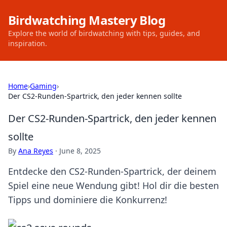
Birdwatching Mastery Blog
Explore the world of birdwatching with tips, guides, and
inspiration.
Home
›
Gaming
›
Der CS2-Runden-Spartrick, den jeder kennen sollte
Der CS2-Runden-Spartrick, den jeder kennen
sollte
By
Ana Reyes
·
June 8, 2025
Entdecke den CS2-Runden-Spartrick, der deinem
Spiel eine neue Wendung gibt! Hol dir die besten
Tipps und dominiere die Konkurrenz!