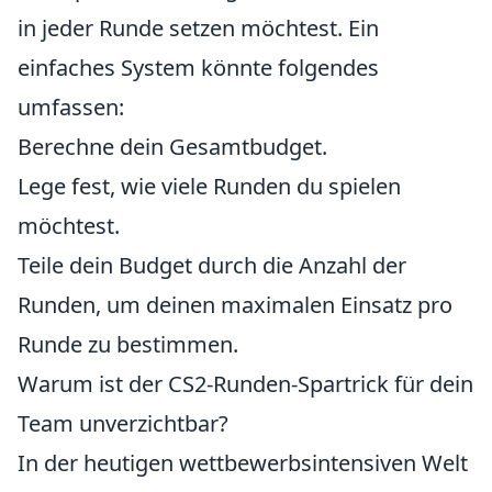
in jeder Runde setzen möchtest. Ein
einfaches System könnte folgendes
umfassen:
Berechne dein Gesamtbudget.
Lege fest, wie viele Runden du spielen
möchtest.
Teile dein Budget durch die Anzahl der
Runden, um deinen maximalen Einsatz pro
Runde zu bestimmen.
Warum ist der CS2-Runden-Spartrick für dein
Team unverzichtbar?
In der heutigen wettbewerbsintensiven Welt