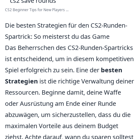
CS2 Beginner Tips for New Players ...
Die besten Strategien für den CS2-Runden-
Spartrick: So meisterst du das Game
Das Beherrschen des CS2-Runden-Spartricks
ist entscheidend, um in diesem kompetitiven
Spiel erfolgreich zu sein. Eine der
besten
Strategien
ist die richtige Verwaltung deiner
Ressourcen. Beginne damit, deine Waffe
oder Ausrüstung am Ende einer Runde
abzuwägen, um sicherzustellen, dass du die
maximalen Vorteile aus deinem Budget
ziehst. Achte darauf, wann du sparen solltest