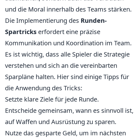
und die Moral innerhalb des Teams stärken.
Die Implementierung des
Runden-
Spartricks
erfordert eine präzise
Kommunikation und Koordination im Team.
Es ist wichtig, dass alle Spieler die Strategie
verstehen und sich an die vereinbarten
Sparpläne halten. Hier sind einige Tipps für
die Anwendung des Tricks:
Setzte klare Ziele für jede Runde.
Entscheide gemeinsam, wann es sinnvoll ist,
auf Waffen und Ausrüstung zu sparen.
Nutze das gesparte Geld, um im nächsten