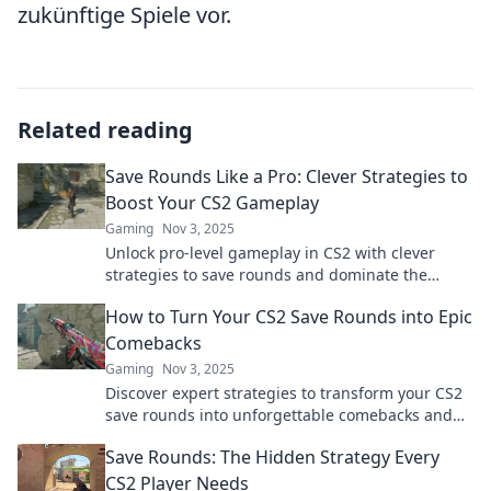
zukünftige Spiele vor.
Related reading
Save Rounds Like a Pro: Clever Strategies to
Boost Your CS2 Gameplay
Gaming
Nov 3, 2025
Unlock pro-level gameplay in CS2 with clever
strategies to save rounds and dominate the
competition! Click to level up your skills!
How to Turn Your CS2 Save Rounds into Epic
Comebacks
Gaming
Nov 3, 2025
Discover expert strategies to transform your CS2
save rounds into unforgettable comebacks and
dominate the competition!
Save Rounds: The Hidden Strategy Every
CS2 Player Needs