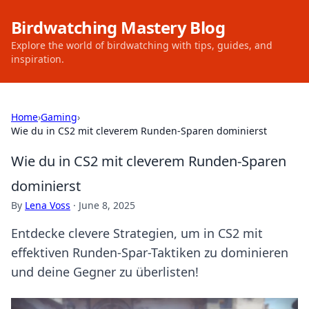
Birdwatching Mastery Blog
Explore the world of birdwatching with tips, guides, and
inspiration.
Home
›
Gaming
›
Wie du in CS2 mit cleverem Runden-Sparen dominierst
Wie du in CS2 mit cleverem Runden-Sparen
dominierst
By
Lena Voss
·
June 8, 2025
Entdecke clevere Strategien, um in CS2 mit
effektiven Runden-Spar-Taktiken zu dominieren
und deine Gegner zu überlisten!