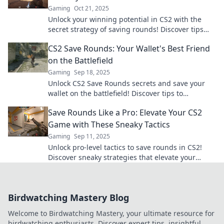
Gaming
Oct 21, 2025
Unlock your winning potential in CS2 with the
secret strategy of saving rounds! Discover tips
that every player must know for success.
CS2 Save Rounds: Your Wallet's Best Friend
on the Battlefield
Gaming
Sep 18, 2025
Unlock CS2 Save Rounds secrets and save your
wallet on the battlefield! Discover tips to
maximize your gameplay without breaking the
Save Rounds Like a Pro: Elevate Your CS2
bank!
Game with These Sneaky Tactics
Gaming
Sep 11, 2025
Unlock pro-level tactics to save rounds in CS2!
Discover sneaky strategies that elevate your
gameplay and boost your win rate now!
Birdwatching Mastery Blog
Welcome to Birdwatching Mastery, your ultimate resource for
birdwatching enthusiasts. Discover expert tips, insightful