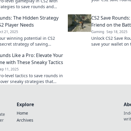
ro-level gameplay in CS2 with
comebacks and dom
trategies to save rounds and
competition!
the competition! Click to level
unds: The Hidden Strategy
CS2 Save Rounds: 
kills!
S2 Player Needs
Friend on the Batt
ct 21, 2025
Gaming
Sep 18, 2025
our winning potential in CS2
Unlock CS2 Save Ro
secret strategy of saving
save your wallet on t
iscover tips that every player
Discover tips to ma
unds Like a Pro: Elevate Your
w for success.
without breaking th
e with These Sneaky Tactics
ep 11, 2025
o-level tactics to save rounds in
cover sneaky strategies that
your gameplay and boost your
 now!
Explore
Ab
Home
Ind
ate
wri
er
Archives