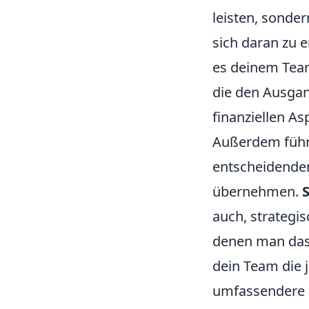
leisten, sonder
sich daran zu 
es deinem Team
die den Ausgang
finanziellen As
Außerdem führt
entscheidenden
übernehmen.
auch, strategi
denen man das
dein Team die 
umfassendere S