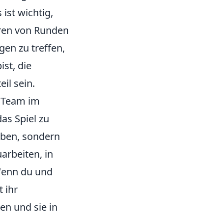
ist wichtig,
aren von Runden
en zu treffen,
st, die
eil sein.
n Team im
as Spiel zu
eben, sondern
arbeiten, in
Wenn du und
 ihr
en und sie in