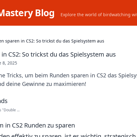
Mastery Blog
Explore the world of birdwatching wit
n sparen in CS2: So trickst du das Spielsystem aus
in CS2: So trickst du das Spielsystem aus
e 8, 2025
e Tricks, um beim Runden sparen in CS2 das Spiels
nd deine Gewinne zu maximieren!
 "Double ...
um in CS2 Runden zu sparen
en effektiv zu sparen, ist es wichtig, strategisc