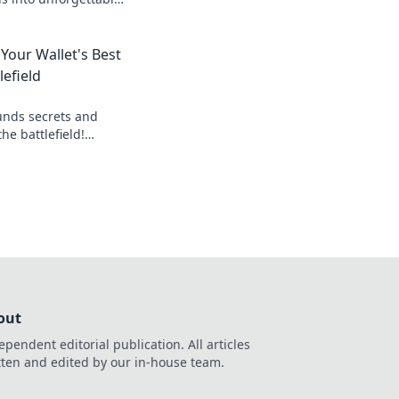
inate the
Your Wallet's Best
lefield
unds secrets and
he battlefield!
ximize your gameplay
e bank!
out
ependent editorial publication. All articles
tten and edited by our in-house team.