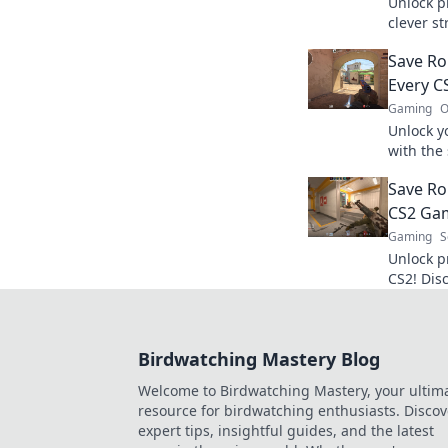
Unlock p
clever s
dominate 
Save Ro
up your s
Every C
Gaming
O
Unlock y
with the 
rounds! D
Save Ro
must kno
CS2 Gam
Gaming
S
Unlock pr
CS2! Dis
elevate 
win rate
Birdwatching Mastery Blog
Welcome to Birdwatching Mastery, your ultim
resource for birdwatching enthusiasts. Discov
expert tips, insightful guides, and the latest