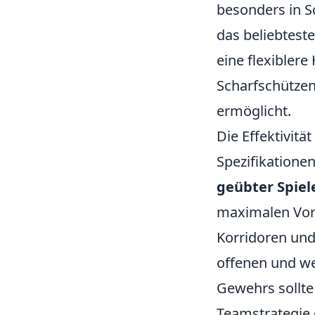
besonders in 
das beliebtest
eine flexibler
Scharfschützeng
ermöglicht.
Die Effektivitä
Spezifikatione
geübter Spiel
maximalen Vort
Korridoren und
offenen und we
Gewehrs sollte
Teamstrategie 