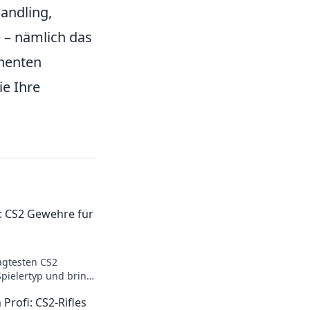
Handling,
 – nämlich das
onenten
ie Ihre
l: CS2 Gewehre für
agtesten CS2
pielertyp und bring
 das nächste Level!
 Profi: CS2-Rifles