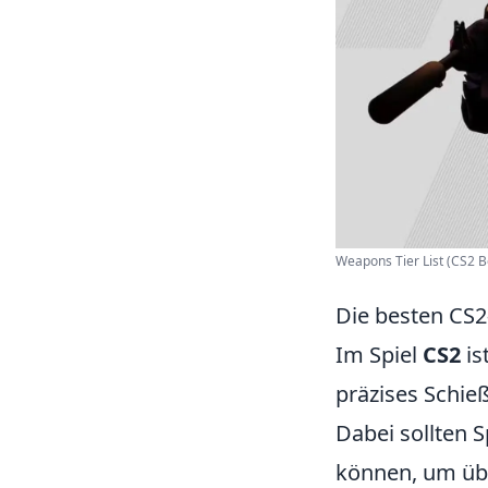
Weapons Tier List (CS2 Be
Die besten CS2
Im Spiel
CS2
is
präzises Schie
Dabei sollten S
können, um übe