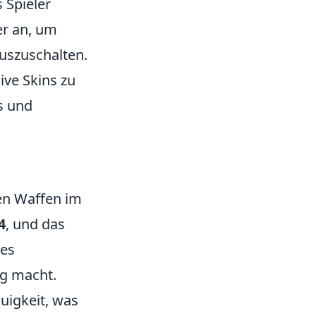
s Spieler
er an, um
auszuschalten.
sive Skins zu
ns und
ten Waffen im
4
, und das
hes
ng macht.
uigkeit, was