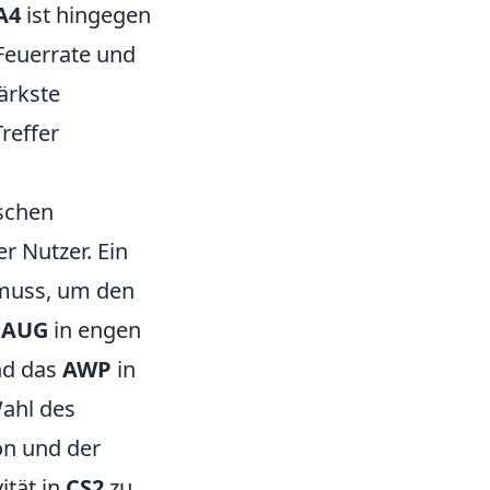
A4
ist hingegen
 Feuerrate und
ärkste
reffer
ischen
r Nutzer. Ein
 muss, um den
s
AUG
in engen
nd das
AWP
in
Wahl des
on und der
ität in
CS2
zu