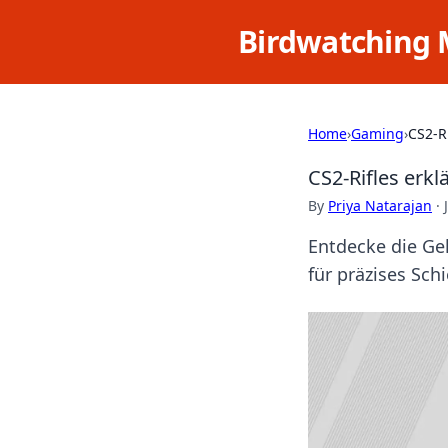
Birdwatching 
Home
›
Gaming
›
CS2-R
CS2-Rifles erk
By
Priya Natarajan
·
Entdecke die Ge
für präzises Sch