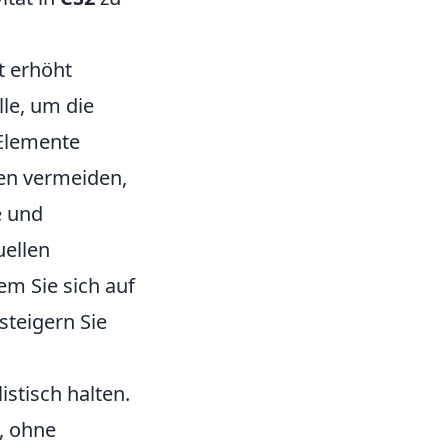
t erhöht
le, um die
 Elemente
en vermeiden,
e und
uellen
em Sie sich auf
teigern Sie
istisch halten.
n, ohne