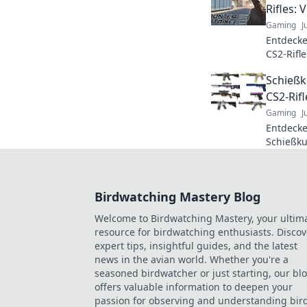
Rifles:
Gaming
J
Entdecke
CS2-Rifl
Game-Play
Schießk
und mehr
CS2-Rifl
Gaming
J
Entdecke
Schießku
Rifle-Te
Spiel. Jet
Birdwatching Mastery Blog
Welcome to Birdwatching Mastery, your ultim
resource for birdwatching enthusiasts. Discov
expert tips, insightful guides, and the latest
news in the avian world. Whether you're a
seasoned birdwatcher or just starting, our bl
offers valuable information to deepen your
passion for observing and understanding bird