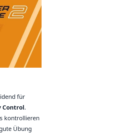
idend für
 Control
.
s kontrollieren
e gute Übung