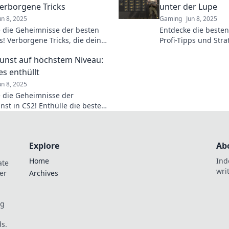
 Verborgene Tricks
unter der Lupe
un 8, 2025
Gaming
Jun 8, 2025
 die Geheimnisse der besten
Entdecke die beste
es! Verborgene Tricks, die deinen
Profi-Tipps und Stra
 revolutionieren. Jetzt klicken
Treffsicherheit auf
unst auf höchstem Niveau:
 erfahren!
wartet auf dich!
es enthüllt
un 8, 2025
 die Geheimnisse der
nst in CS2! Enthülle die besten
chniken für Höchstleistungen im
zt lesen!
Explore
Ab
Home
Ind
ate
wri
er
Archives
og
s.