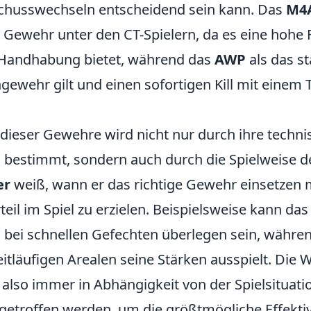
Schusswechseln entscheidend sein kann. Das
M4
e Gewehr unter den CT-Spielern, da es eine hohe
e Handhabung bietet, während das
AWP
als das st
ewehr gilt und einen sofortigen Kill mit einem T
t dieser Gewehre wird nicht nur durch ihre techn
n bestimmt, sondern auch durch die Spielweise de
er
weiß, wann er das richtige Gewehr einsetzen
eil im Spiel zu erzielen. Beispielsweise kann da
 bei schnellen Gefechten überlegen sein, währe
itläufigen Arealen seine Stärken ausspielt. Die 
 also immer in Abhängigkeit von der Spielsituati
getroffen werden, um die größtmögliche Effektiv