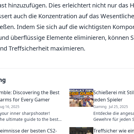
st hinzuzufügen. Dies erleichtert nicht nur das 
sert auch die Konzentration auf das Wesentliche
ießen. Indem Sie sich auf die wichtigsten Komp
und überflüssige Elemente eliminieren, können S
und Treffsicherheit maximieren.
ng
umble: Discovering the Best
Schießerei mit Sti
earms for Every Gamer
jeden Spieler
ug 16, 2025
Gaming
Jul 25, 2025
your inner sharpshooter!
Entdecke die anges
the ultimate guide to the best
Gewehre für jeden S
arms every gamer needs to
deinen Spielstil auf
eimnisse der besten CS2-
Treffsicher wie ein
the battlefield.