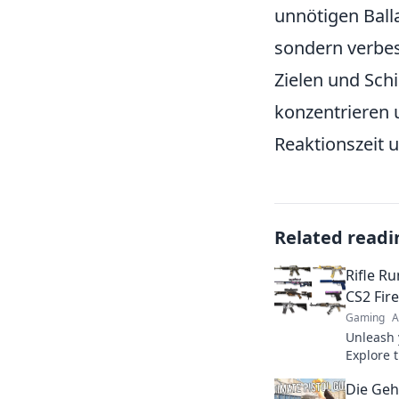
unnötigen Balla
sondern verbes
Zielen und Sch
konzentrieren 
Reaktionszeit 
Related readi
Rifle R
CS2 Fir
Gaming
A
Unleash 
Explore 
CS2 fire
Die Geh
dominate 