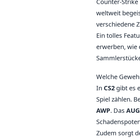
Counter-Strike 
weltweit begei
verschiedene Z
Ein tolles Featu
erwerben, wie 
Sammlerstücke 
Welche Gewehr
In
CS2
gibt es 
Spiel zählen. 
AWP
. Das
AUG
Schadenspotenz
Zudem sorgt de