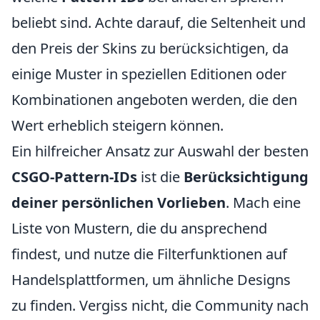
beliebt sind. Achte darauf, die Seltenheit und
den Preis der Skins zu berücksichtigen, da
einige Muster in speziellen Editionen oder
Kombinationen angeboten werden, die den
Wert erheblich steigern können.
Ein hilfreicher Ansatz zur Auswahl der besten
CSGO-Pattern-IDs
ist die
Berücksichtigung
deiner persönlichen Vorlieben
. Mach eine
Liste von Mustern, die du ansprechend
findest, und nutze die Filterfunktionen auf
Handelsplattformen, um ähnliche Designs
zu finden. Vergiss nicht, die Community nach