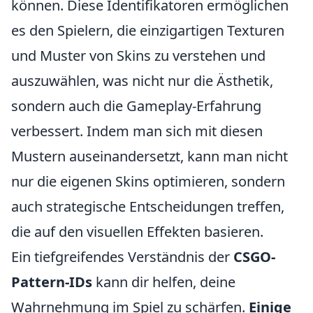
können. Diese Identifikatoren ermöglichen
es den Spielern, die einzigartigen Texturen
und Muster von Skins zu verstehen und
auszuwählen, was nicht nur die Ästhetik,
sondern auch die Gameplay-Erfahrung
verbessert. Indem man sich mit diesen
Mustern auseinandersetzt, kann man nicht
nur die eigenen Skins optimieren, sondern
auch strategische Entscheidungen treffen,
die auf den visuellen Effekten basieren.
Ein tiefgreifendes Verständnis der
CSGO-
Pattern-IDs
kann dir helfen, deine
Wahrnehmung im Spiel zu schärfen.
Einige