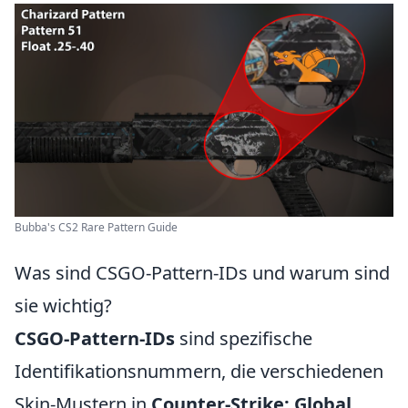
Bubba's CS2 Rare Pattern Guide
Was sind CSGO-Pattern-IDs und warum sind
sie wichtig?
CSGO-Pattern-IDs
sind spezifische
Identifikationsnummern, die verschiedenen
Skin-Mustern in
Counter-Strike: Global