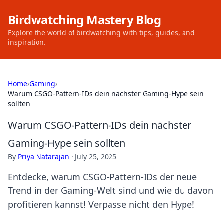
Birdwatching Mastery Blog
Explore the world of birdwatching with tips, guides, and
inspiration.
Home
›
Gaming
›
Warum CSGO-Pattern-IDs dein nächster Gaming-Hype sein
sollten
Warum CSGO-Pattern-IDs dein nächster
Gaming-Hype sein sollten
By
Priya Natarajan
·
July 25, 2025
Entdecke, warum CSGO-Pattern-IDs der neue
Trend in der Gaming-Welt sind und wie du davon
profitieren kannst! Verpasse nicht den Hype!