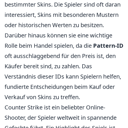
bestimmter Skins. Die Spieler sind oft daran
interessiert, Skins mit besonderen Mustern
oder historischen Werten zu besitzen.
Darüber hinaus können sie eine wichtige
Rolle beim Handel spielen, da die
Pattern-ID
oft ausschlaggebend für den Preis ist, den
Käufer bereit sind, zu zahlen. Das
Verständnis dieser IDs kann Spielern helfen,
fundierte Entscheidungen beim Kauf oder
Verkauf von Skins zu treffen.
Counter Strike ist ein beliebter Online-
Shooter, der Spieler weltweit in spannende
Gefechte führt. Ein Highlight des Spiels ist