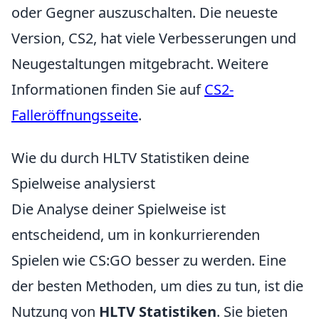
oder Gegner auszuschalten. Die neueste
Version, CS2, hat viele Verbesserungen und
Neugestaltungen mitgebracht. Weitere
Informationen finden Sie auf
CS2-
Falleröffnungsseite
.
Wie du durch HLTV Statistiken deine
Spielweise analysierst
Die Analyse deiner Spielweise ist
entscheidend, um in konkurrierenden
Spielen wie CS:GO besser zu werden. Eine
der besten Methoden, um dies zu tun, ist die
Nutzung von
HLTV Statistiken
. Sie bieten