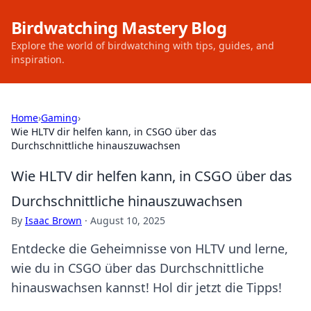
Birdwatching Mastery Blog
Explore the world of birdwatching with tips, guides, and
inspiration.
Home
›
Gaming
›
Wie HLTV dir helfen kann, in CSGO über das
Durchschnittliche hinauszuwachsen
Wie HLTV dir helfen kann, in CSGO über das
Durchschnittliche hinauszuwachsen
By
Isaac Brown
·
August 10, 2025
Entdecke die Geheimnisse von HLTV und lerne,
wie du in CSGO über das Durchschnittliche
hinauswachsen kannst! Hol dir jetzt die Tipps!