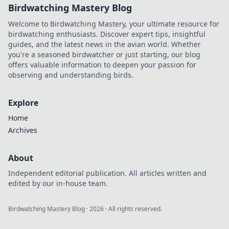
Birdwatching Mastery Blog
Welcome to Birdwatching Mastery, your ultimate resource for
birdwatching enthusiasts. Discover expert tips, insightful
guides, and the latest news in the avian world. Whether
you're a seasoned birdwatcher or just starting, our blog
offers valuable information to deepen your passion for
observing and understanding birds.
Explore
Home
Archives
About
Independent editorial publication. All articles written and
edited by our in-house team.
Birdwatching Mastery Blog
·
2026
· All rights reserved.