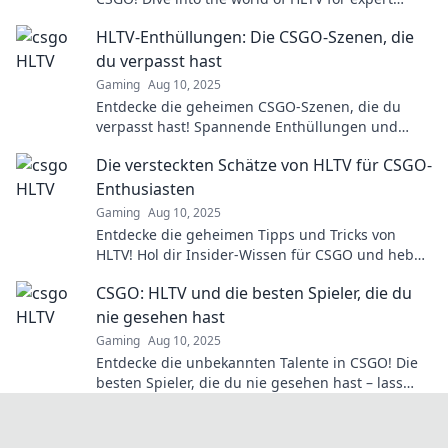
insights, match highlights, and more!
HLTV-Enthüllungen: Die CSGO-Szenen, die
du verpasst hast
Gaming
Aug 10, 2025
Entdecke die geheimen CSGO-Szenen, die du
verpasst hast! Spannende Enthüllungen und
Insider-Infos warten auf dich!
Die versteckten Schätze von HLTV für CSGO-
Enthusiasten
Gaming
Aug 10, 2025
Entdecke die geheimen Tipps und Tricks von
HLTV! Hol dir Insider-Wissen für CSGO und hebe
dein Spiel auf das nächste Level!
CSGO: HLTV und die besten Spieler, die du
nie gesehen hast
Gaming
Aug 10, 2025
Entdecke die unbekannten Talente in CSGO! Die
besten Spieler, die du nie gesehen hast – lass
dich überraschen!