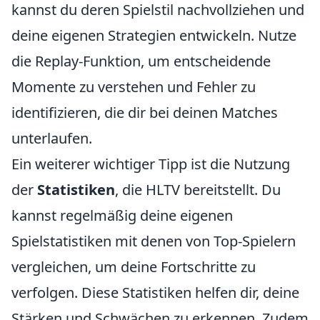
kannst du deren Spielstil nachvollziehen und
deine eigenen Strategien entwickeln. Nutze
die Replay-Funktion, um entscheidende
Momente zu verstehen und Fehler zu
identifizieren, die dir bei deinen Matches
unterlaufen.
Ein weiterer wichtiger Tipp ist die Nutzung
der
Statistiken
, die HLTV bereitstellt. Du
kannst regelmäßig deine eigenen
Spielstatistiken mit denen von Top-Spielern
vergleichen, um deine Fortschritte zu
verfolgen. Diese Statistiken helfen dir, deine
Stärken und Schwächen zu erkennen. Zudem