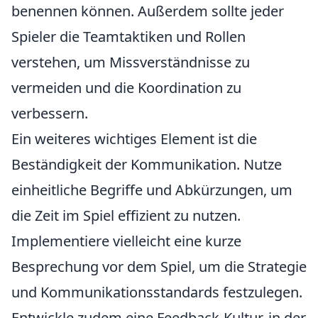
benennen können. Außerdem sollte jeder
Spieler die Teamtaktiken und Rollen
verstehen, um Missverständnisse zu
vermeiden und die Koordination zu
verbessern.
Ein weiteres wichtiges Element ist die
Beständigkeit der Kommunikation. Nutze
einheitliche Begriffe und Abkürzungen, um
die Zeit im Spiel effizient zu nutzen.
Implementiere vielleicht eine kurze
Besprechung vor dem Spiel, um die Strategie
und Kommunikationsstandards festzulegen.
Entwickle zudem eine Feedback-Kultur, in der