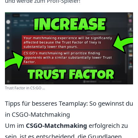
und werde zum Profi-Spieler!
Trust Factor in CS:GO ...
Tipps für besseres Teamplay: So gewinnst du
in CSGO-Matchmaking
Um im
CSGO-Matchmaking
erfolgreich zu
sein, ist es entscheidend, die Grundlagen