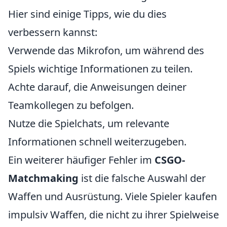
Hier sind einige Tipps, wie du dies
verbessern kannst:
Verwende das Mikrofon, um während des
Spiels wichtige Informationen zu teilen.
Achte darauf, die Anweisungen deiner
Teamkollegen zu befolgen.
Nutze die Spielchats, um relevante
Informationen schnell weiterzugeben.
Ein weiterer häufiger Fehler im
CSGO-
Matchmaking
ist die falsche Auswahl der
Waffen und Ausrüstung. Viele Spieler kaufen
impulsiv Waffen, die nicht zu ihrer Spielweise