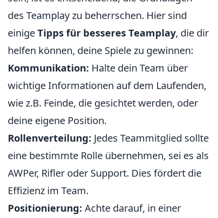
des Teamplay zu beherrschen. Hier sind
einige
Tipps für besseres Teamplay
, die dir
helfen können, deine Spiele zu gewinnen:
Kommunikation:
Halte dein Team über
wichtige Informationen auf dem Laufenden,
wie z.B. Feinde, die gesichtet werden, oder
deine eigene Position.
Rollenverteilung:
Jedes Teammitglied sollte
eine bestimmte Rolle übernehmen, sei es als
AWPer, Rifler oder Support. Dies fördert die
Effizienz im Team.
Positionierung:
Achte darauf, in einer