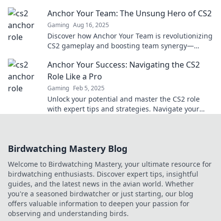
the unsung hero of victory!
Anchor Your Team: The Unsung Hero of CS2
Gaming
Aug 16, 2025
Discover how Anchor Your Team is revolutionizing
CS2 gameplay and boosting team synergy—
unlock your squad's hidden potential today!
Anchor Your Success: Navigating the CS2
Role Like a Pro
Gaming
Feb 5, 2025
Unlock your potential and master the CS2 role
with expert tips and strategies. Navigate your
path to success like a pro!
Birdwatching Mastery Blog
Welcome to Birdwatching Mastery, your ultimate resource for
birdwatching enthusiasts. Discover expert tips, insightful
guides, and the latest news in the avian world. Whether
you're a seasoned birdwatcher or just starting, our blog
offers valuable information to deepen your passion for
observing and understanding birds.