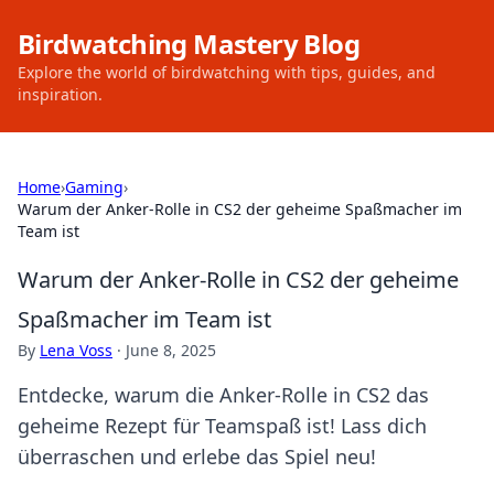
Birdwatching Mastery Blog
Explore the world of birdwatching with tips, guides, and
inspiration.
Home
›
Gaming
›
Warum der Anker-Rolle in CS2 der geheime Spaßmacher im
Team ist
Warum der Anker-Rolle in CS2 der geheime
Spaßmacher im Team ist
By
Lena Voss
·
June 8, 2025
Entdecke, warum die Anker-Rolle in CS2 das
geheime Rezept für Teamspaß ist! Lass dich
überraschen und erlebe das Spiel neu!