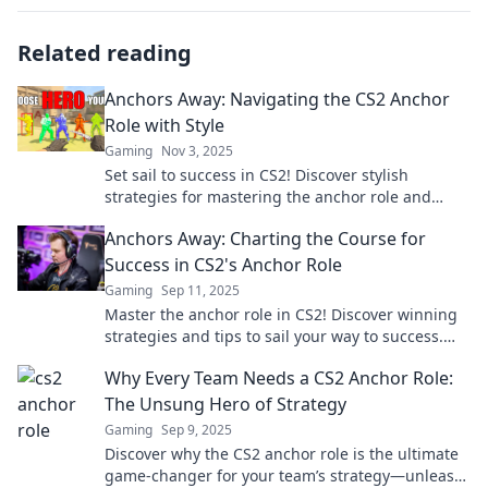
Related reading
Anchors Away: Navigating the CS2 Anchor
Role with Style
Gaming
Nov 3, 2025
Set sail to success in CS2! Discover stylish
strategies for mastering the anchor role and
elevate your gameplay to new heights.
Anchors Away: Charting the Course for
Success in CS2's Anchor Role
Gaming
Sep 11, 2025
Master the anchor role in CS2! Discover winning
strategies and tips to sail your way to success.
Unlock your potential now!
Why Every Team Needs a CS2 Anchor Role:
The Unsung Hero of Strategy
Gaming
Sep 9, 2025
Discover why the CS2 anchor role is the ultimate
game-changer for your team’s strategy—unleash